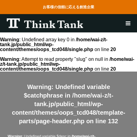
お客様の信頼に応える創造企業
Warning
: Undefined array key 0 in
/home/wai-z/t-
tank.jp/public_html/wp-
content/themes/oops_tcd048/single.php
on line
20
Warning
: Attempt to read property "slug" on null in
/home/wai-
z/t-tank.jp/public_html/wp-
content/themes/oops_tcd048/single.php
on line
20
Warning
: Undefined variable
$catchphrase in
/home/wai-z/t-
tank.jp/public_html/wp-
content/themes/oops_tcd048/template-
parts/page-header.php
on line
132
Warning
: Undefined variable $desc in
/home/wai-z/t-