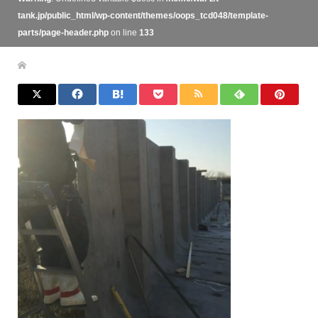
tank.jp/public_html/wp-content/themes/oops_tcd048/template-
parts/page-header.php
on line
133